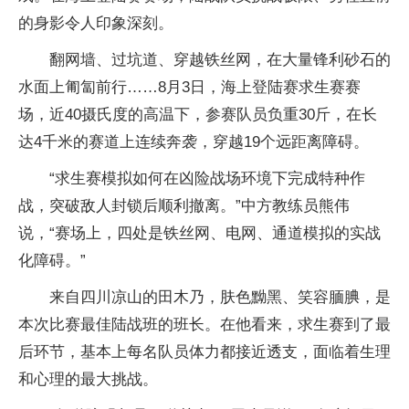
的身影令人印象深刻。
翻网墙、过坑道、穿越铁丝网，在大量锋利砂石的
水面上匍匐前行……8月3日，海上登陆赛求生赛赛
场，近40摄氏度的高温下，参赛队员负重30斤，在长
达4千米的赛道上连续奔袭，穿越19个远距离障碍。
“求生赛模拟如何在凶险战场环境下完成特种作
战，突破敌人封锁后顺利撤离。”中方教练员熊伟
说，“赛场上，四处是铁丝网、电网、通道模拟的实战
化障碍。”
来自四川凉山的田木乃，肤色黝黑、笑容腼腆，是
本次比赛最佳陆战班的班长。在他看来，求生赛到了最
后环节，基本上每名队员体力都接近透支，面临着生理
和心理的最大挑战。