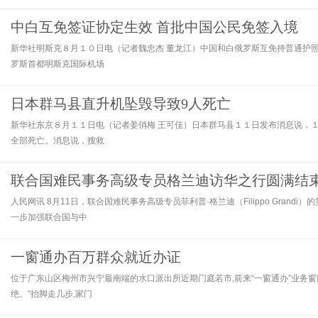
中白互免签证协定生效 首批中国公民免签入境
新华社明斯克８月１０日电（记者魏忠杰 董龙江）中国和白俄罗斯互免持普通护
罗斯首都明斯克国际机场
日本群马县直升机坠毁导致9人死亡
新华社东京８月１１日电（记者姜俏梅 王可佳）日本群马县１１日发布消息说，
全部死亡。消息说，搜救
联合国难民事务高级专员格兰迪访华之行圆满结
人民网讯 8月11日，联合国难民事务高级专员菲利普·格兰迪（Filippo Gran
一步加强联合国与中
一窗通办百万群众就近办证
位于广东山区梅州市兴宁最南端的水口派出所近期门庭若市,前来“一窗通办”业务窗
绝。“抬脚走几步,家门