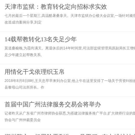
天津市监狱：教育转化定向招标求实效
七月的最后一个星期三,高温酷暑桑拿天。天津市监狱办公楼大会议室,一场针对顽
改造成功案例分享,到定
14载帮教转化13名失足少年
莫道桑榆晚,为霞尚满天。离退休后的14年时间里,司法部监狱管理局原副局长王增
足少年建立起帮教关系,
用情化干戈依理织玉帛
2018年8月8日8时,王天忠早早来到办公室,他上午在这里安排了一场关于劳资纠
县黎母山司法所所长。作
首届中国广州法律服务交易会将举办
记者昨天从广东省广州市律师协会获悉,为搭建法律服务推广平台,扩大律师行业的影
协会与广州仲裁委员会