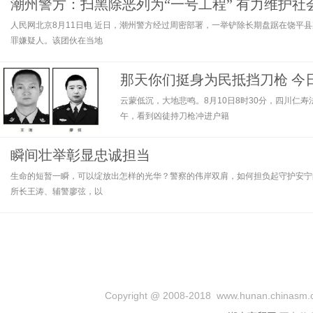
潮州警方：扫黑除恶列为“一号工程” 有力维护社
人民网北京8月11日电 近日，潮州警方经过周密部署，一举铲除长期盘踞在饶平
罪嫌疑人。该团伙在当地
那天你们挺身为民抵挡刀枪 今
云蒙低沉，大地悲鸣。8月10日8时30分，四川仁
午，看到凶徒持刀枪冲进户籍
瞬间壮举彰显忠诚担当
生命的短暂一瞬，可以绽放出怎样的光华？警察的伟岸双肩，如何担负起守护安宁
所长王涛、辅警廖弦，以
Copyright @ 2008-2018 www.hunan.chinasm.c