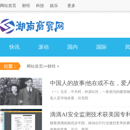
网站首页
财经
科技
娱乐
更多
快讯
滚动
国内
国际
网站首页
>>
财经
>
中国人的故事|他在或不在，爱
（一）北京，中关村，科源社区，一座老旧的建筑物
老人安详地坐着，任凭阳
滴滴AI安全监测技术获美国专
随着滴滴收购优步中国，移动出行行业激烈竞争的赛
体验的竞争。近日，美国